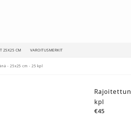
T 25X25 CM
VAROITUSMERKIT
änä - 25x25 cm - 25 kpl
Rajoitettun
kpl
€45