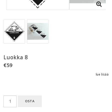
Luokka 8
€59
lue lisää
OSTA