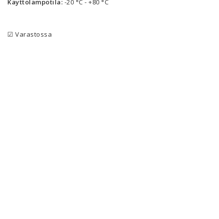
Käyttölämpötila:
 -20 °C - +80 °C
☑ Varastossa