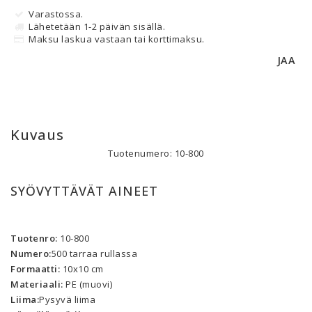
Varastossa.
Lähetetään 1-2 päivän sisällä.
Maksu laskua vastaan tai korttimaksu.
JAA
Kuvaus
Tuotenumero: 10-800
SYÖVYTTÄVÄT AINEET
Tuotenro:
 10-800
Numero:
500 tarraa rullassa
Formaatti:
 10x10 cm
Materiaali:
 PE (muovi)
Liima:
Pysyvä liima